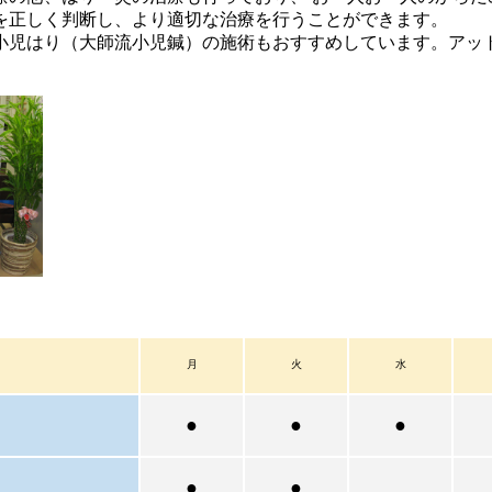
を正しく判断し、より適切な治療を行うことができます。
児はり（大師流小児鍼）の施術もおすすめしています。アッ
月
火
水
●
●
●
●
●