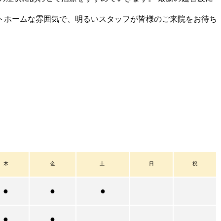
トホームな雰囲気で、明るいスタッフが皆様のご来院をお待ち
木
金
土
日
祝
●
●
●
●
●