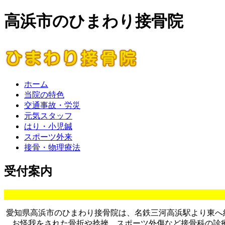
高浜市のひまわり接骨院
ホーム
当院の特色
交通事故・労災
元気スタッフ
はり・小児鍼
スポーツ外来
接骨・物理療法
受付案内
愛知県高浜市のひまわり接骨院は、名鉄三河高浜駅より東へ
お怪我をされた骨折や捻挫、スポーツ外傷など接骨科の診療