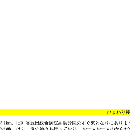
ひまわり接骨
約1km、旧刈谷豊田総合病院高浜分院のすぐ東となりにありま
の他、はり・灸の治療も行っており、 お一人お一人のからだ