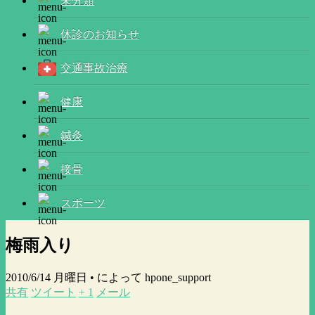
未分類
休診のお知らせ
交通事故治療
健康
鍼灸
接骨
スポーツ
梅雨入り
2010/6/14 月曜日 •
によって hpone_support
共有
ツイート
+ 1
メール