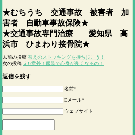
★むちうち 交通事故 被害者 加
害者 自動車事故保険★
★交通事故専門治療 愛知県 高
浜市 ひまわり接骨院★
以前の投稿
替えのストッキングを持ち歩こう！
次の投稿
え!?意外！服装で心身が良くなるの！
返信を残す
名前*
Eメール*
ウェブサイト