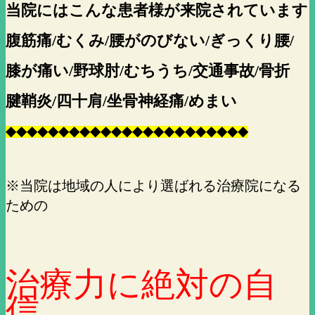
当院にはこんな患者様が来院されています
腹筋痛/むくみ/腰がのびない/ぎっくり腰/
膝が痛い/野球肘/むちうち/交通事故/骨折
腱鞘炎/四十肩/坐骨神経痛/めまい
◆
◆
◆
◆
◆
◆
◆
◆
◆
◆
◆
◆
◆
◆
◆
◆
◆
◆
◆
◆
◆
◆
◆
※当院は地域の人により選ばれる治療院になる
ための
治療力に絶対の自
信