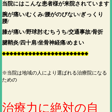
当院にはこんな患者様が来院されています
腕が痛い/むくみ/腰がのびない/ぎっくり
腰/
膝が痛い/野球肘/むちうち/交通事故/骨折
腱鞘炎/四十肩/坐骨神経痛/めまい
◆
◆
◆
◆
◆
◆
◆
◆
◆
◆
◆
◆
◆
◆
◆
◆
◆
◆
◆
◆
◆
◆
◆
※当院は地域の人により選ばれる治療院になる
ための
治療力に絶対の自