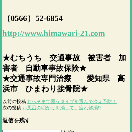
（0566）52-6854
http://www.himawari-21.com
★むちうち 交通事故 被害者 加
害者 自動車事故保険★
★交通事故専門治療 愛知県 高
浜市 ひまわり接骨院★
以前の投稿
おへそまで覆うタイプを選んで冷え予防！
次の投稿
お風呂の明かりを消して、疲れ解消!?
返信を残す