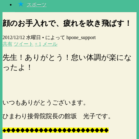
スポーツ
顔のお手入れで、疲れを吹き飛ばす！
2012/12/12 水曜日 •
によって hpone_support
共有
ツイート
+ 1
メール
先生！ありがとう！怠い体調が楽にな
ったよ！
いつもありがとうございます。
ひまわり接骨院院長の館坂 光子です。
◆
◆
◆
◆
◆
◆
◆
◆
◆
◆
◆
◆
◆
◆
◆
◆
◆
◆
◆
◆
◆
◆
◆