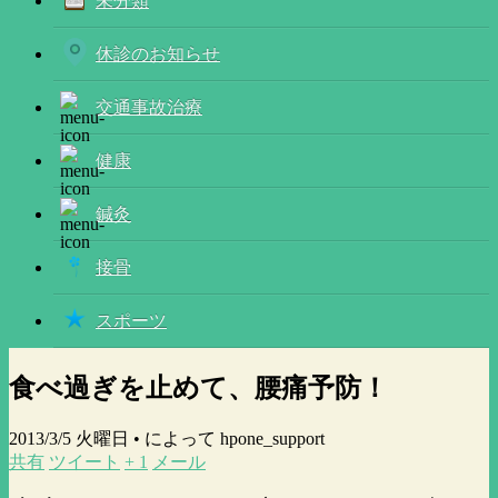
未分類
休診のお知らせ
交通事故治療
健康
鍼灸
接骨
スポーツ
食べ過ぎを止めて、腰痛予防！
2013/3/5 火曜日 •
によって hpone_support
共有
ツイート
+ 1
メール