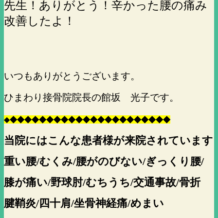
先生！ありがとう！辛かった腰の痛み
改善したよ！
いつもありがとうございます。
ひまわり接骨院院長の館坂 光子です。
◆
◆
◆
◆
◆
◆
◆
◆
◆
◆
◆
◆
◆
◆
◆
◆
◆
◆
◆
◆
◆
◆
◆
当院にはこんな患者様が来院されています
重い腰/むくみ/腰がのびない/ぎっくり腰/
膝が痛い/野球肘/むちうち/交通事故/骨折
腱鞘炎/四十肩/坐骨神経痛/めまい