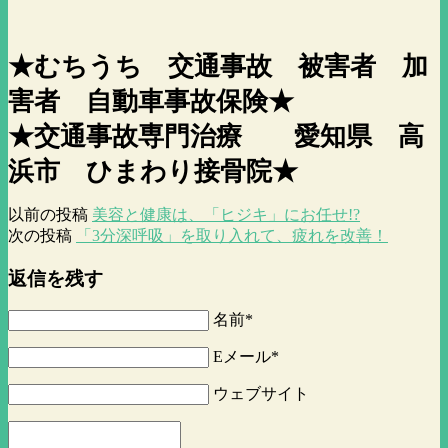
★むちうち 交通事故 被害者 加
害者 自動車事故保険★
★交通事故専門治療 愛知県 高
浜市 ひまわり接骨院★
以前の投稿
美容と健康は、「ヒジキ」にお任せ!?
次の投稿
「3分深呼吸」を取り入れて、疲れを改善！
返信を残す
名前*
Eメール*
ウェブサイト