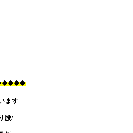
◆
◆
◆
◆
◆
います
り腰/