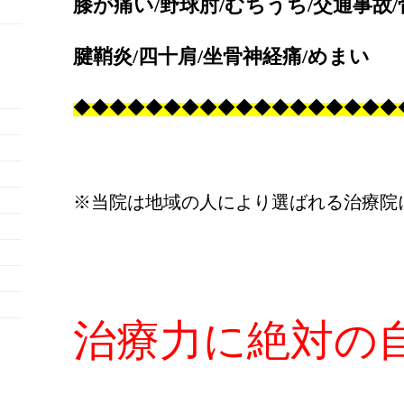
膝が痛い/野球肘/むちうち/交通事故/
腱鞘炎/四十肩/坐骨神経痛/めまい
◆
◆
◆
◆
◆
◆
◆
◆
◆
◆
◆
◆
◆
◆
◆
◆
◆
◆
※当院は地域の人により選ばれる治療院
治療力に絶対の