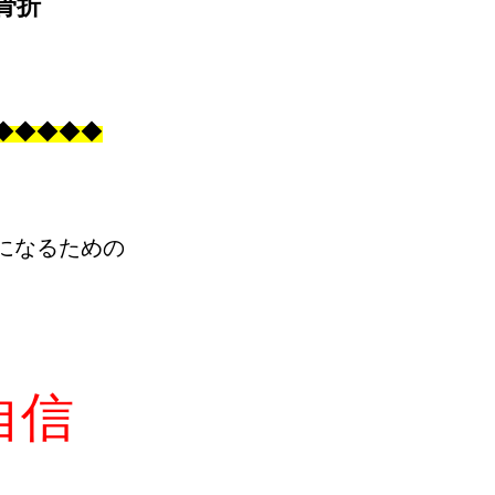
骨折
◆
◆
◆
◆
◆
になるための
自信