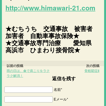
http://www.himawari-21.com
★むちうち 交通事故 被害者
加害者 自動車事故保険★
★交通事故専門治療 愛知県
高浜市 ひまわり接骨院★
以前の投稿
次の投稿
雨の日は、傘で肩こりをラク
骨粗鬆症Ⅱ
ラク解消！
返信を残す
名前*
Eメール*