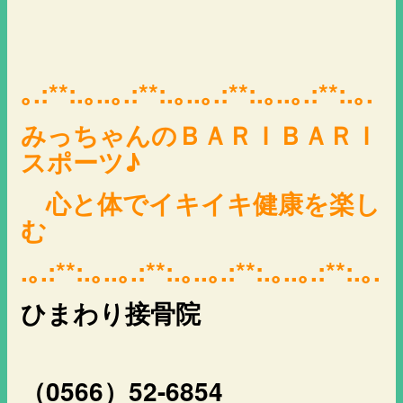
｡.:**:.｡..｡.:**:.｡..｡.:**:.｡..｡.:**:.｡.
みっちゃんのＢＡＲＩＢＡＲＩ
スポーツ♪
心と体でイキイキ健康を楽し
む
.｡.:**:.｡..｡.:**:.｡..｡.:**:.｡..｡.:**:.｡.
ひまわり接骨院
（0566）52-6854