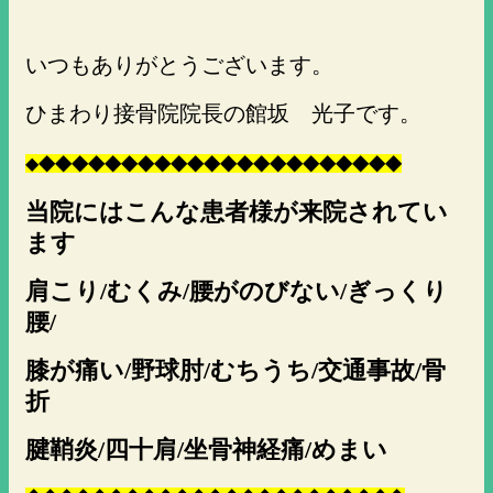
いつもありがとうございます。
ひまわり接骨院院長の館坂 光子です。
◆
◆
◆
◆
◆
◆
◆
◆
◆
◆
◆
◆
◆
◆
◆
◆
◆
◆
◆
◆
◆
◆
◆
当院にはこんな患者様が来院されてい
ます
肩こり/むくみ/腰がのびない/ぎっくり
腰/
膝が痛い/野球肘/むちうち/交通事故/骨
折
腱鞘炎/四十肩/坐骨神経痛/めまい