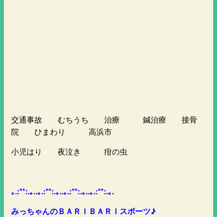
交通事故 むちうち 治療 鍼治療 接骨
院 ひまわり 高浜市
小児はり 夜泣き 疳の虫
｡.:**:.｡..｡.:**:.｡..｡.:**:.｡..｡.:**:.｡.
みっちゃんのＢＡＲＩＢＡＲＩスポーツ♪