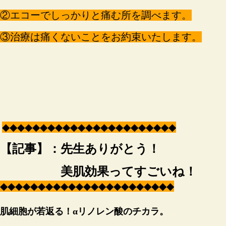
②エコーでしっかりと痛む所を調べます。
③治療は痛くないことをお約束いたします。
◆
◆
◆
◆
◆
◆
◆
◆
◆
◆
◆
◆
◆
◆
◆
◆
◆
◆
◆
◆
◆
◆
◆
【記事】：先生ありがとう！
美肌効果ってすごいね！
◆
◆
◆
◆
◆
◆
◆
◆
◆
◆
◆
◆
◆
◆
◆
◆
◆
◆
◆
◆
◆
◆
◆
肌細胞が若返る！
αリノレン酸のチカラ。