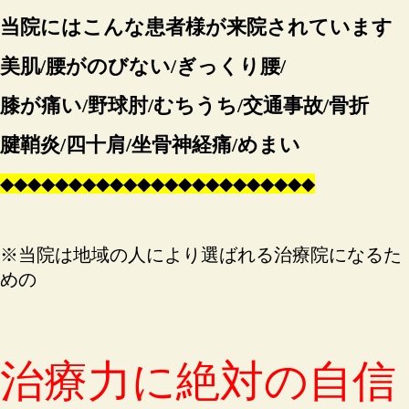
当院にはこんな患者様が来院されています
美肌/腰がのびない/ぎっくり腰/
膝が痛い/野球肘/むちうち/交通事故/骨折
腱鞘炎/四十肩/坐骨神経痛/めまい
◆
◆
◆
◆
◆
◆
◆
◆
◆
◆
◆
◆
◆
◆
◆
◆
◆
◆
◆
◆
◆
◆
◆
※当院は地域の人により選ばれる治療院になるた
めの
治療力に絶対の自信