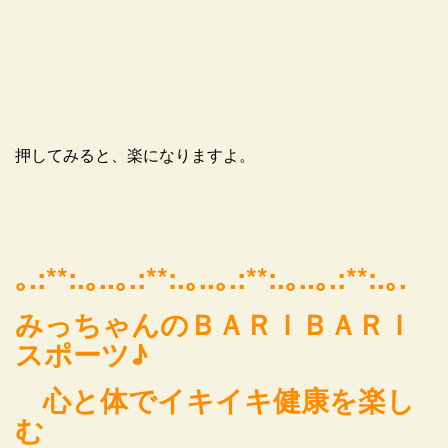
押してみると、楽になりますよ。
｡.:**:.｡..｡.:**:.｡..｡.:**:.｡..｡.:**:.｡.
みっちゃんのＢＡＲＩＢＡＲＩ
スポーツ♪
心と体でイキイキ健康を楽し
む