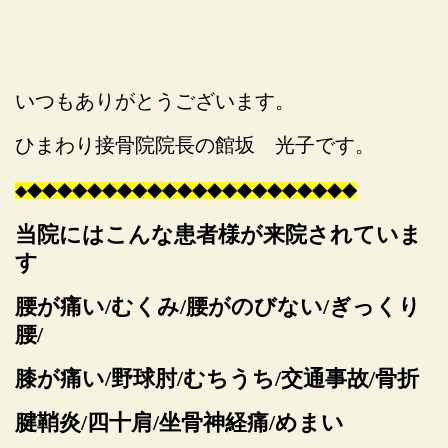
いつもありがとうございます。
ひまわり接骨院院長の館坂 光子です。
◆
◆
◆
◆
◆
◆
◆
◆
◆
◆
◆
◆
◆
◆
◆
◆
◆
◆
◆
◆
◆
◆
◆
当院にはこんな患者様が来院されていま
す
腰が痛い/むくみ/腰がのびない/ぎっくり
腰/
膝が痛い/野球肘/むちうち/交通事故/骨折
腱鞘炎/四十肩/坐骨神経痛/めまい