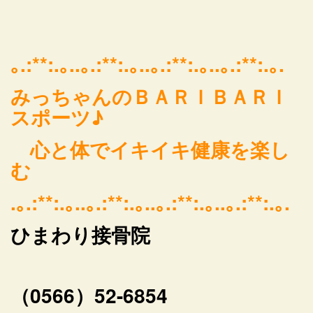
｡.:**:.｡..｡.:**:.｡..｡.:**:.｡..｡.:**:.｡.
みっちゃんのＢＡＲＩＢＡＲＩ
スポーツ♪
心と体でイキイキ健康を楽し
む
.｡.:**:.｡..｡.:**:.｡..｡.:**:.｡..｡.:**:.｡.
ひまわり接骨院
（0566）52-6854