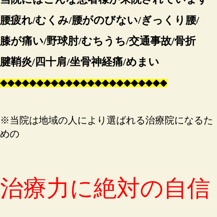
腰疲れ/むくみ/腰がのびない/ぎっくり腰/
膝が痛い/野球肘/むちうち/交通事故/骨折
腱鞘炎/四十肩/坐骨神経痛/めまい
◆
◆
◆
◆
◆
◆
◆
◆
◆
◆
◆
◆
◆
◆
◆
◆
◆
◆
◆
◆
◆
◆
◆
※当院は地域の人により選ばれる治療院になるた
めの
治療力に絶対の自信