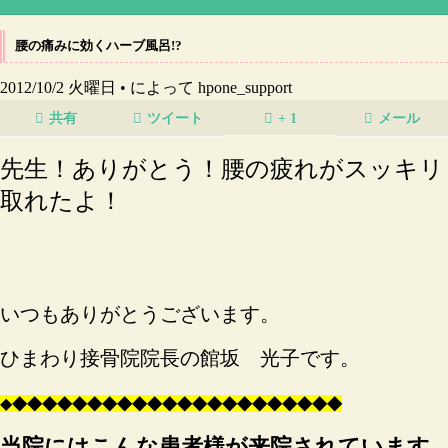
腰の痛みに効くハーブ風呂!?
2012/10/2 火曜日 •
によって hpone_support
共有
ツイート
+ 1
メール
先生！ありがとう！腰の疲れがスッキリ
取れたよ！
いつもありがとうございます。
ひまわり接骨院院長の館坂 光子です。
◆
◆
◆
◆
◆
◆
◆
◆
◆
◆
◆
◆
◆
◆
◆
◆
◆
◆
◆
◆
◆
◆
◆
当院にはこんな患者様が来院されています