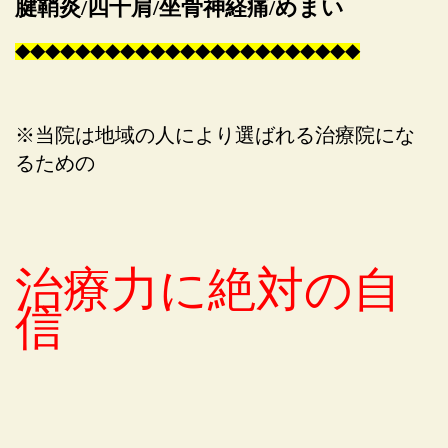
腱鞘炎/四十肩/坐骨神経痛/めまい
◆
◆
◆
◆
◆
◆
◆
◆
◆
◆
◆
◆
◆
◆
◆
◆
◆
◆
◆
◆
◆
◆
◆
※当院は地域の人により選ばれる治療院にな
るための
治療力に絶対の自
信