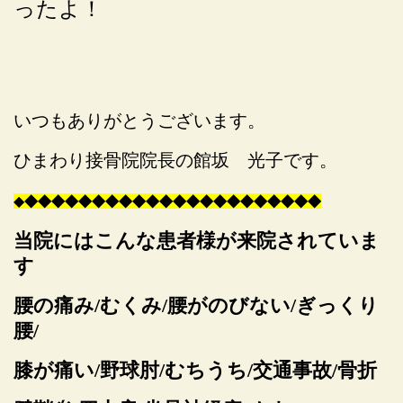
ったよ！
いつもありがとうございます。
ひまわり接骨院院長の館坂 光子です。
◆
◆
◆
◆
◆
◆
◆
◆
◆
◆
◆
◆
◆
◆
◆
◆
◆
◆
◆
◆
◆
◆
◆
当院にはこんな患者様が来院されていま
す
腰の痛み/むくみ/腰がのびない/ぎっくり
腰/
膝が痛い/野球肘/むちうち/交通事故/骨折