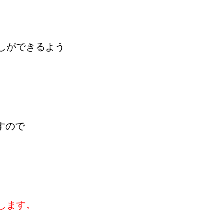
しができるよう
すので
します。