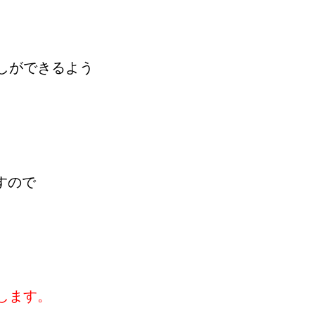
しができるよう
すので
します。