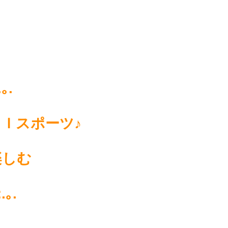
.｡.
Ｉスポーツ♪
楽しむ
:.｡.