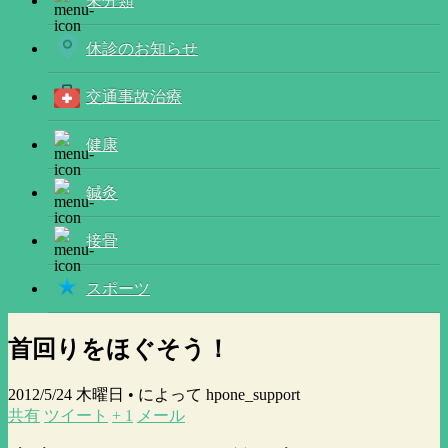
未分類
休診のお知らせ
交通事故治療
健康
鍼灸
接骨
スポーツ
首回りをほぐそう！
2012/5/24 木曜日 •
によって hpone_support
共有
ツイート
+ 1
メール