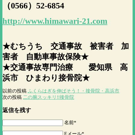
（0566）52-6854
http://www.himawari-21.com
★むちうち 交通事故 被害者 加
害者 自動車事故保険★
★交通事故専門治療 愛知県 高
浜市 ひまわり接骨院★
以前の投稿
ふくらはぎを伸ばそう！・接骨院・高浜市
次の投稿
二の腕スッキリ!!接骨院
返信を残す
名前*
Eメール*