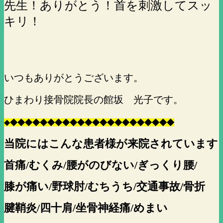
先生！ありがとう！首を刺激してスッ
キリ
！
いつもありがとうございます。
ひまわり接骨院院長の館坂 光子です。
◆
◆
◆
◆
◆
◆
◆
◆
◆
◆
◆
◆
◆
◆
◆
◆
◆
◆
◆
◆
◆
◆
◆
当院にはこんな患者様が来院されています
首痛/むくみ/腰がのびない/ぎっくり腰/
膝が痛い/野球肘/むちうち/交通事故/骨折
腱鞘炎/四十肩/坐骨神経痛/めまい