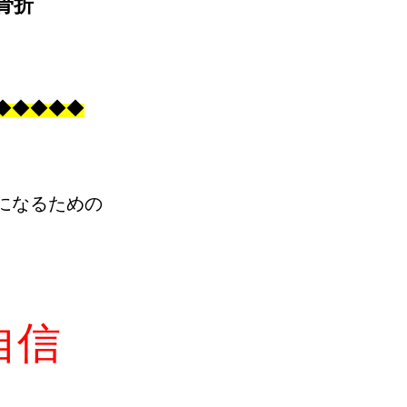
骨折
◆
◆
◆
◆
◆
になるための
自信