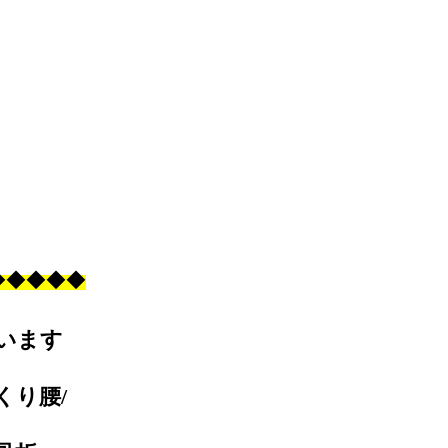
◆
◆
◆
◆
◆
います
くり腰/