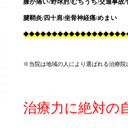
膝が痛い/野球肘/むちうち/交通事故/
腱鞘炎/四十肩/坐骨神経痛/めまい
◆
◆
◆
◆
◆
◆
◆
◆
◆
◆
◆
◆
◆
◆
◆
◆
◆
◆
※当院は地域の人により選ばれる治療院
治療力に絶対の